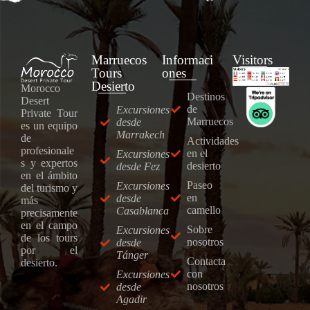
Marruecos
Informaci
Visitors
Tours
Ones
Desierto
Morocco
Destinos
Desert
de
Excursiones
Private Tour
Marruecos
desde
es un equipo
Marrakech
de
Actividades
profesionale
en el
Excursiones
s y expertos
desierto
desde Fez
en el ámbito
Paseo
Excursiones
del turismo y
en
desde
más
camello
Casablanca
precisamente
en el campo
Sobre
Excursiones
de los tours
nosotros
desde
por el
Tánger
Contacta
desierto.
con
Excursiones
nosotros
desde
Agadir