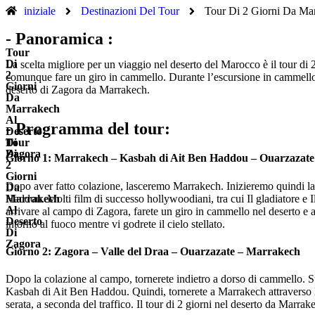
iniziale
Destinazioni Del Tour
Tour Di 2 Giorni Da Ma
- Panoramica :
Tour
Di
La scelta migliore per un viaggio nel deserto del Marocco è il tour d
2
comunque fare un giro in cammello. Durante l’escursione in cammello, t
Giorni
deserto di Zagora da Marrakech.
Da
Marrakech
Al
- Programma del tour:
Deserto
Di
Tour
Zagora
Di
Giorno 1: Marrakech – Kasbah di Ait Ben Haddou – Ouarzazate
2
Giorni
Dopo aver fatto colazione, lasceremo Marrakech. Inizieremo quindi la
Da
Haddou. Molti film di successo hollywoodiani, tra cui Il gladiatore e Il
Marrakech
Al
arrivare al campo di Zagora, farete un giro in cammello nel deserto e am
Deserto
intorno al fuoco mentre vi godrete il cielo stellato.
Di
Zagora
Giorno 2: Zagora – Valle del Draa – Ouarzazate – Marrakech
Dopo la colazione al campo, tornerete indietro a dorso di cammello. Suc
Kasbah di Ait Ben Haddou. Quindi, tornerete a Marrakech attraverso 
serata, a seconda del traffico. Il tour di 2 giorni nel deserto da Marra