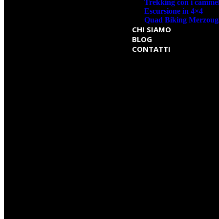
Trekking con i cammel
Escursione in 4×4
Quad Biking Merzoug
CHI SIAMO
BLOG
CONTATTI