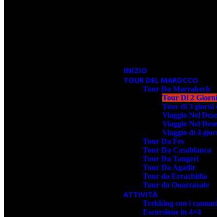
INIZIO
TOUR DEL MAROCCO
Tour Da Marrakech
Tour Di 2 Giorn
Tour di 3 giorn
Viaggio Nel Des
Viaggio Nel Des
Viaggio di 4 gio
Tour Da Fes
Tour Da Casablanca
Tour Da Tangeri
Tour Da Agadir
Tour da Errachidia
Tour da Ouarzazate
ATTIVITÀ
Trekking con i cammel
Escursione in 4×4