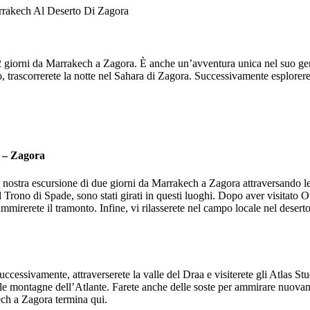
rrakech Al Deserto Di Zagora
i 2 giorni da Marrakech a Zagora. È anche un’avventura unica nel suo g
rascorrerete la notte nel Sahara di Zagora. Successivamente esplorerete
 – Zagora
 nostra escursione di due giorni da Marrakech a Zagora attraversando l
 Trono di Spade, sono stati girati in questi luoghi. Dopo aver visitato Ou
mirerete il tramonto. Infine, vi rilasserete nel campo locale nel deserto
cessivamente, attraverserete la valle del Draa e visiterete gli Atlas Stu
le montagne dell’Atlante. Farete anche delle soste per ammirare nuova
kech a Zagora termina qui.