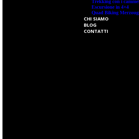
Trekking con i cammel
Escursione in 4×4
Quad Biking Merzoug
CHI SIAMO
BLOG
CONTATTI