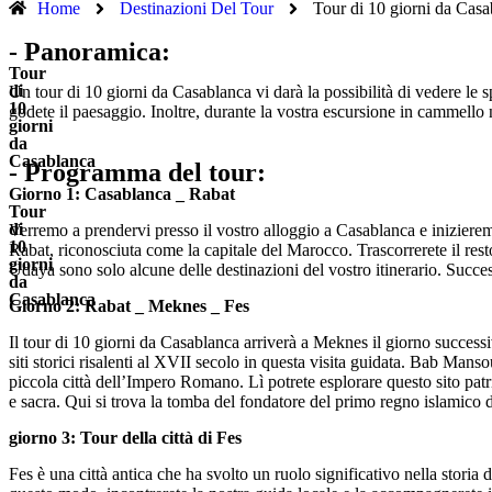
Home
Destinazioni Del Tour
Tour di 10 giorni da Casa
- Panoramica:
Tour
di
Un tour di 10 giorni da Casablanca vi darà la possibilità di vedere le 
10
godete il paesaggio. Inoltre, durante la vostra escursione in cammello n
giorni
da
Casablanca
- Programma del tour:
Giorno 1: Casablanca _ Rabat
Tour
di
Verremo a prendervi presso il vostro alloggio a Casablanca e iniziere
10
Rabat, riconosciuta come la capitale del Marocco. Trascorrerete il rest
giorni
Udaya sono solo alcune delle destinazioni del vostro itinerario. Success
da
Casablanca
Giorno 2: Rabat _ Meknes _ Fes
Il tour di 10 giorni da Casablanca arriverà a Meknes il giorno success
siti storici risalenti al XVII secolo in questa visita guidata. Bab Man
piccola città dell’Impero Romano. Lì potrete esplorare questo sito pa
e sacra. Qui si trova la tomba del fondatore del primo regno islamico 
giorno 3: Tour della città di Fes
Fes è una città antica che ha svolto un ruolo significativo nella storia