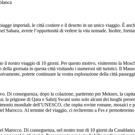
blanca
spiagge imperiali, le città costiere e il deserto in un unico viaggio. È 
el Sahara, avrete l’opportunità di vedere la vita nomade. Inoltre, forniam
mo il nostro viaggio di 10 giorni. Per questo motivo, visiteremo la Mos
o della giornata in questa città visitando i numerosi siti turistici. Il 
ivamente, potrete continuare la vostra esplorazione della città passeggia
ivo. Di conseguenza, dopo la colazione, partiremo per Meknes, la capital
sour, la prigione di Qara e Sahrij Swani sono solo alcuni dei luoghi pres
trimonio mondiale dell’UNESCO, che ospita rovine romane, mosaici e paes
del Marocco. Al termine del viaggio, ci recheremo a Fes e pernotteremo 
 del Marocco. Di conseguenza, nel nostro tour di 10 giorni da Casablanca 