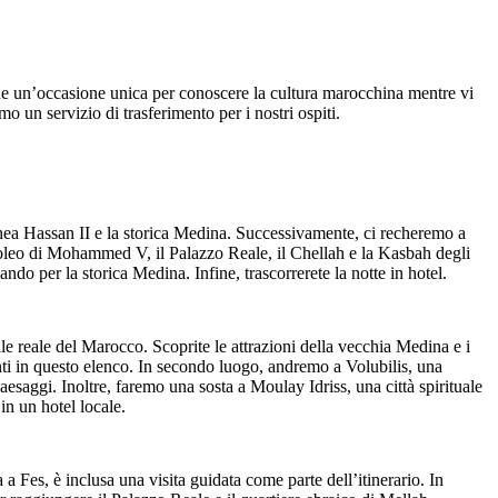
anche un’occasione unica per conoscere la cultura marocchina mentre vi
o un servizio di trasferimento per i nostri ospiti.
chea Hassan II e la storica Medina. Successivamente, ci recheremo a
Mausoleo di Mohammed V, il Palazzo Reale, il Chellah e la Kasbah degli
ndo per la storica Medina. Infine, trascorrerete la notte in hotel.
e reale del Marocco. Scoprite le attrazioni della vecchia Medina e i
enti in questo elenco. In secondo luogo, andremo a Volubilis, una
aggi. Inoltre, faremo una sosta a Moulay Idriss, una città spirituale
in un hotel locale.
a Fes, è inclusa una visita guidata come parte dell’itinerario. In