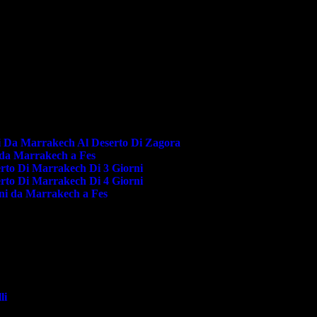
i Da Marrakech Al Deserto Di Zagora
i da Marrakech a Fes
erto Di Marrakech Di 3 Giorni
erto Di Marrakech Di 4 Giorni
rni da Marrakech a Fes
li