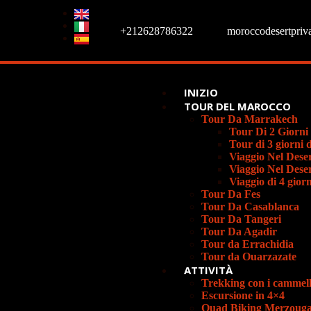
+212628786322
moroccodesertpriv
INIZIO
TOUR DEL MAROCCO
Tour Da Marrakech
Tour Di 2 Giorni
Tour di 3 giorni
Viaggio Nel Dese
Viaggio Nel Dese
Viaggio di 4 gio
Tour Da Fes
Tour Da Casablanca
Tour Da Tangeri
Tour Da Agadir
Tour da Errachidia
Tour da Ouarzazate
ATTIVITÀ
Trekking con i cammell
Escursione in 4×4
Quad Biking Merzoug