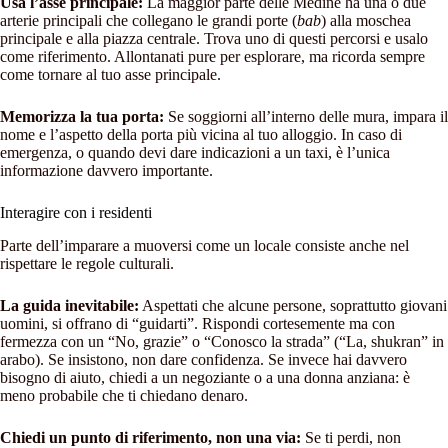
Usa l’asse principale:
La maggior parte delle Medine ha una o due
arterie principali che collegano le grandi porte (
bab
) alla moschea
principale e alla piazza centrale. Trova uno di questi percorsi e usalo
come riferimento. Allontanati pure per esplorare, ma ricorda sempre
come tornare al tuo asse principale.
Memorizza la tua porta:
Se soggiorni all’interno delle mura, impara il
nome e l’aspetto della porta più vicina al tuo alloggio. In caso di
emergenza, o quando devi dare indicazioni a un taxi, è l’unica
informazione davvero importante.
Interagire con i residenti
Parte dell’imparare a muoversi come un locale consiste anche nel
rispettare le regole culturali.
La guida inevitabile:
Aspettati che alcune persone, soprattutto giovani
uomini, si offrano di “guidarti”. Rispondi cortesemente ma con
fermezza con un “No, grazie” o “Conosco la strada” (“La, shukran” in
arabo). Se insistono, non dare confidenza. Se invece hai davvero
bisogno di aiuto, chiedi a un negoziante o a una donna anziana: è
meno probabile che ti chiedano denaro.
Chiedi un punto di riferimento, non una via:
Se ti perdi, non