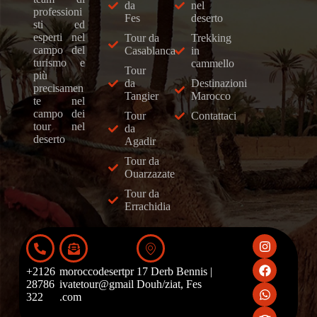
da
nel
professioni
Fes
deserto
sti ed
esperti nel
Tour da
Trekking
campo del
Casablanca
in
turismo e
cammello
Tour
più
da
Destinazioni
precisamen
Tangier
Marocco
te nel
campo dei
Tour
Contattaci
tour nel
da
deserto
Agadir
Tour da
Ouarzazate
Tour da
Errachidia
+2126
moroccodesertpr
17 Derb Bennis |
28786
ivatetour@gmail
Douh/ziat, Fes
322
.com