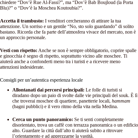
chiedere “Dov’è Rue Al-Fassi?”, ma “Dov’è Bab Boujloud (la Porta
Blu)?” o “Dov’è la Moschea Koutoubia?”.
Accetta il trambusto:
I venditori cercheranno di attirare la tua
attenzione. Un sorriso e un gentile “No, sto solo guardando” di solito
bastano. Ricorda che fa parte dell’atmosfera vivace del mercato, non è
un approccio personale.
Vesti con rispetto:
Anche se non è sempre obbligatorio, coprire spalle
e ginocchia è segno di rispetto, soprattutto vicino alle moschee. Ti
aiuterà anche a confonderti meno tra i turisti e a ricevere meno
attenzioni indesiderate.
Consigli per un’autentica esperienza locale
Allontanati dai percorsi principali:
Le folle di turisti si
diradano dopo un paio di svolte dalle vie principali del souk. È lì
che troverai moschee di quartiere, panetterie locali,
hammam
(bagni pubblici) e il vero ritmo della vita nella Medina.
Cerca un punto panoramico:
Se ti senti completamente
disorientato, trova un caffè con terrazza panoramica o un edificio
alto. Guardare la città dall’alto ti aiuterà subito a ritrovare
l’orientamento e ad apprezzarne la vastità.