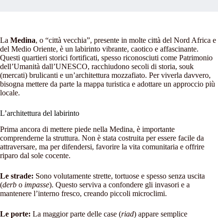
La
Medina
, o “città vecchia”, presente in molte città del Nord Africa e
del Medio Oriente, è un labirinto vibrante, caotico e affascinante.
Questi quartieri storici fortificati, spesso riconosciuti come Patrimonio
dell’Umanità dall’UNESCO, racchiudono secoli di storia, souk
(mercati) brulicanti e un’architettura mozzafiato. Per viverla davvero,
bisogna mettere da parte la mappa turistica e adottare un approccio più
locale.
L’architettura del labirinto
Prima ancora di mettere piede nella Medina, è importante
comprenderne la struttura. Non è stata costruita per essere facile da
attraversare, ma per difendersi, favorire la vita comunitaria e offrire
riparo dal sole cocente.
Le strade:
Sono volutamente strette, tortuose e spesso senza uscita
(
derb
o
impasse
). Questo serviva a confondere gli invasori e a
mantenere l’interno fresco, creando piccoli microclimi.
Le porte:
La maggior parte delle case (
riad
) appare semplice