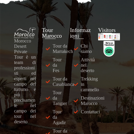
Tour
Informaz
Visitors
Marocco
Ioni
Morocco
Tour da
Chi
Desert
Marrakech
siamo
Private
Tour è un
Tour
Attività
team di
da
nel
professioni
Fes
deserto
sti ed
esperti nel
Tour da
Trekking
campo del
Casablanca
in
turismo e
cammello
Tour
più
da
Destinazioni
precisamen
Tangier
Marocco
te nel
campo dei
Tour
Contattaci
tour nel
da
deserto
Agadir
Tour da